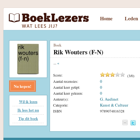
Home
Leden
Boek
Rik Wouters (F-N)
...
«
Score:
(
3
/
0
)
0
Aantal recensies:
Nu kopen!
0
Aantal keer getipt:
0
Aantal keer gelezen:
G. Audinet
Auteur(s):
Wil ik lezen
Kunst & Cultuur
Categorie:
Ik lees het nu
ISBN
9789074816328
Tip dit boek