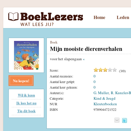
Home
Leden
Boek
Mijn mooiste dierenverhalen
voor het slapengaan
«
Score:
(
3
/
0
)
0
Aantal recensies:
Nu kopen!
0
Aantal keer getipt:
0
Aantal keer gelezen:
G. Muller
R. Kunzler-
Auteur(s):
,
Wil ik lezen
Kind & Jeugd
Categorie:
Ik lees het nu
Kleuterboeken
NUR
ISBN
9789044721522
Tip dit boek