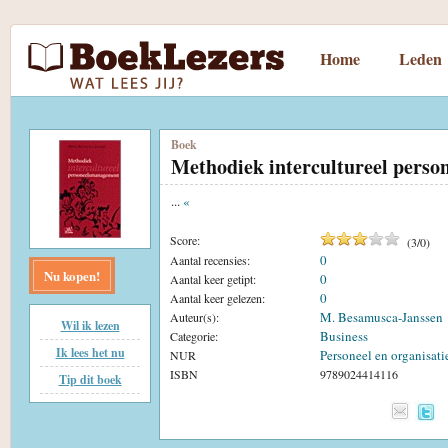
Home
Leden
Boek
Methodiek intercultureel pers
...
«
Score:
(
3
/
0
)
0
Aantal recensies:
Nu kopen!
0
Aantal keer getipt:
0
Aantal keer gelezen:
M. Besamusca-Janssen
Auteur(s):
Wil ik lezen
Business
Categorie:
Ik lees het nu
Personeel en organisati
NUR
ISBN
9789024414116
Tip dit boek