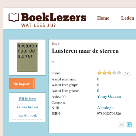
Home
Leden
Boek
Luisteren naar de sterren
«
Score:
(
3
/
0
)
0
Aantal recensies:
Nu kopen!
0
Aantal keer getipt:
0
Aantal keer gelezen:
Yosay Gaakeer
Auteur(s):
Wil ik lezen
Categorie:
Ik lees het nu
Astrologie
NUR
ISBN
9789083704326
Tip dit boek