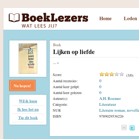
Home
Leden
Boek
Lijken op liefde
...
«
Score:
(
3
/
0
)
0
Aantal recensies:
Nu kopen!
0
Aantal keer getipt:
0
Aantal keer gelezen:
A.H. Roemer
Auteur(s):
Wil ik lezen
Literatuur
Categorie:
Ik lees het nu
Literaire roman, novell
NUR
ISBN
9789029536226
Tip dit boek