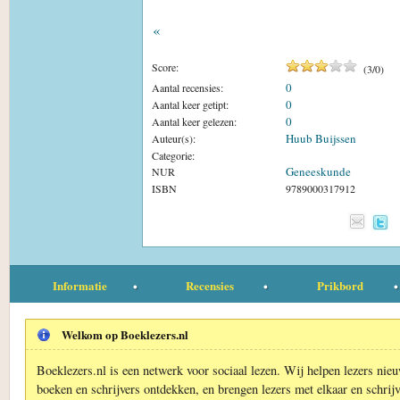
«
Score:
(
3
/
0
)
0
Aantal recensies:
0
Aantal keer getipt:
0
Aantal keer gelezen:
Huub Buijssen
Auteur(s):
Categorie:
Geneeskunde
NUR
ISBN
9789000317912
Informatie
Recensies
Prikbord
Welkom op Boeklezers.nl
Boeklezers.nl is een netwerk voor sociaal lezen. Wij helpen lezers nie
boeken en schrijvers ontdekken, en brengen lezers met elkaar en schrijv