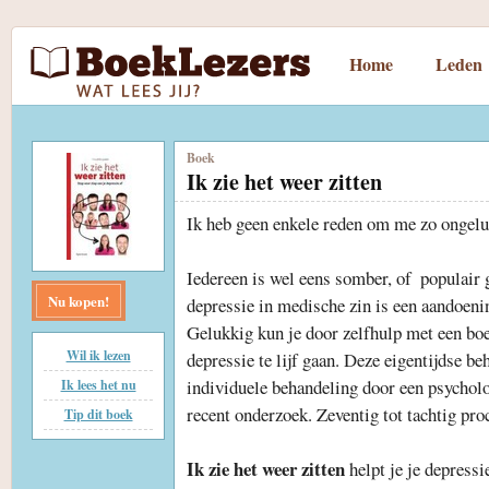
Home
Leden
Boek
Ik zie het weer zitten
Ik heb geen enkele reden om me zo ongeluk
Iedereen is wel eens somber, of  populair 
Nu kopen!
depressie in medische zin is een aandoenin
Gelukkig kun je door zelfhulp met een boek
Wil ik lezen
depressie te lijf gaan. Deze eigentijdse be
individuele behandeling door een psycholoo
Ik lees het nu
recent onderzoek. Zeventig tot tachtig proc
Tip dit boek
Ik zie het weer zitten
helpt je je depress