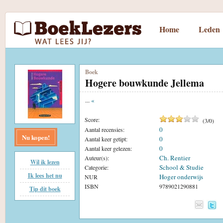
Home
Leden
Boek
Hogere bouwkunde Jellema
...
«
Score:
(
3
/
0
)
0
Aantal recensies:
Nu kopen!
0
Aantal keer getipt:
0
Aantal keer gelezen:
Ch. Rentier
Auteur(s):
Wil ik lezen
School & Studie
Categorie:
Ik lees het nu
Hoger onderwijs
NUR
ISBN
9789021290881
Tip dit boek