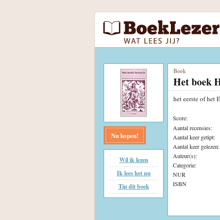
Boek
Het boek 
het eerste of he
Score:
Aantal recensies:
Nu kopen!
Aantal keer getipt:
Aantal keer gelezen:
Auteur(s):
Wil ik lezen
Categorie:
Ik lees het nu
NUR
ISBN
Tip dit boek