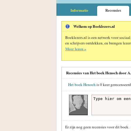
Informatie
Recensies
Welkom op Boeklezers.nl
Boeklezers.nl is een netwerk voor sociaal
en schrijvers ontdekken, en brengen lezers
Meer lezen »
Recensies van Het boek Henoch door A
Het boek Henoch
is
0
keer gerecenseerd
Er zijn nog geen recensies voor dit boek.