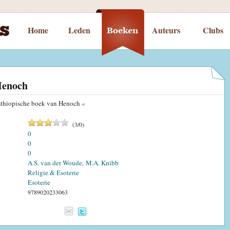
Home
Leden
Auteurs
Clubs
Henoch
t Ethiopische boek van Henoch
«
(
3
/
0
)
0
0
0
A.S. van der Woude
M.A. Knibb
,
Religie & Esoterie
Esoterie
9789020233063