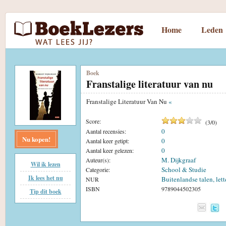
Home
Leden
Boek
Franstalige literatuur van nu
Franstalige Literatuur Van Nu
«
Score:
(
3
/
0
)
0
Aantal recensies:
Nu kopen!
0
Aantal keer getipt:
0
Aantal keer gelezen:
M. Dijkgraaf
Auteur(s):
Wil ik lezen
School & Studie
Categorie:
Ik lees het nu
Buitenlandse talen, let
NUR
ISBN
9789044502305
Tip dit boek