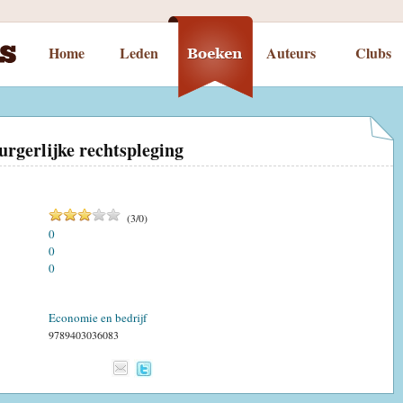
Home
Leden
Auteurs
Clubs
urgerlijke rechtspleging
(
3
/
0
)
0
0
0
Economie en bedrijf
9789403036083