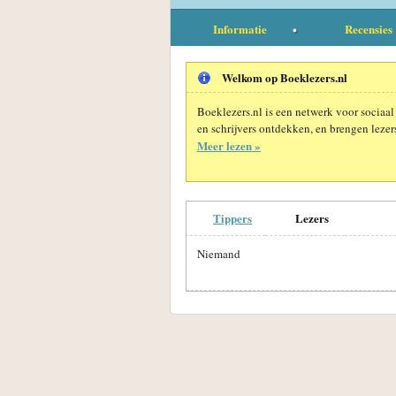
Informatie
Recensies
Welkom op Boeklezers.nl
Boeklezers.nl is een netwerk voor sociaal
en schrijvers ontdekken, en brengen lezers
Meer lezen »
Tippers
Lezers
Niemand