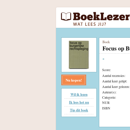
Boek
Focus op B
«
Score:
Aantal recensies:
Nu kopen!
Aantal keer getipt:
Aantal keer gelezen:
Auteur(s):
Wil ik lezen
Categorie:
Ik lees het nu
NUR
ISBN
Tip dit boek