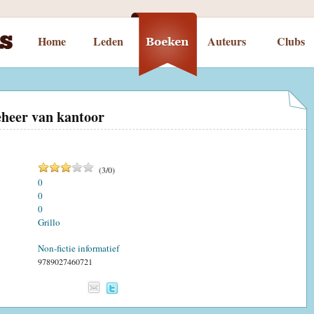
Home
Leden
Auteurs
Clubs
beheer van kantoor
(
3
/
0
)
0
0
0
Grillo
Non-fictie informatief
9789027460721