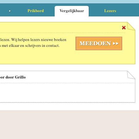
Prikbord
Vergelijkbaar
Lezers
 lezen. Wij helpen lezers nieuwe boeken
 met elkaar en schrijvers in contact.
oor door Grillo