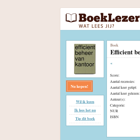
Boek
Efficient 
«
Score:
Aantal recensies:
Nu kopen!
Aantal keer getipt:
Aantal keer gelezen:
Auteur(s):
Wil ik lezen
Categorie:
Ik lees het nu
NUR
ISBN
Tip dit boek