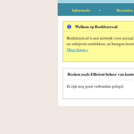
Informatie
Recensies
Welkom op Boeklezers.nl
Boeklezers.nl is een netwerk voor sociaal
en schrijvers ontdekken, en brengen lezers
Meer lezen »
Boeken zoals Efficient beheer van kant
Er zijn nog geen verbanden gelegd.