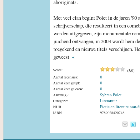
aboriginals.
Met veel elan begint Polet in de jaren '90 
schrijverschap, die resulteert in een come
worden uitgegeven, zijn monumentale rom
juichend ontvangen, in 2003 wordt hem de
toegekend en nieuwe titels verschijnen. He
geweest.
«
Score:
(
3
/
0
)
0
Aantal recensies:
0
Aantal keer getipt:
0
Aantal keer gelezen:
Sybren Polet
Auteur(s):
Literatuur
Categorie:
Fictie en literaire non-fi
NUR
ISBN
9789028420748