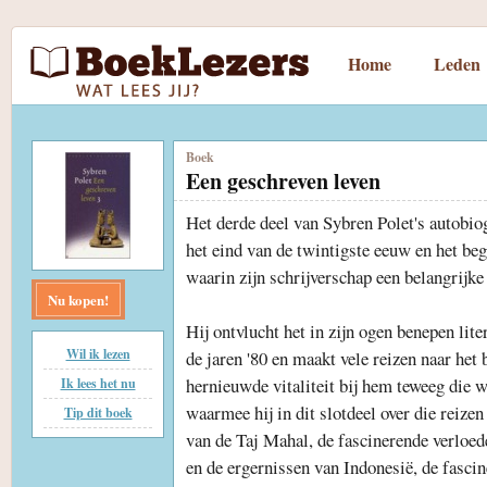
Home
Leden
Boek
Een geschreven leven
Het derde deel van Sybren Polet's autobiog
het eind van de twintigste eeuw en het be
waarin zijn schrijverschap een belangrijk
Nu kopen!
Hij ontvlucht het in zijn ogen benepen lit
Wil ik lezen
de jaren '80 en maakt vele reizen naar het
hernieuwde vitaliteit bij hem teweeg die w
Ik lees het nu
waarmee hij in dit slotdeel over die reizen
Tip dit boek
van de Taj Mahal, de fascinerende verloe
en de ergernissen van Indonesië, de fasci