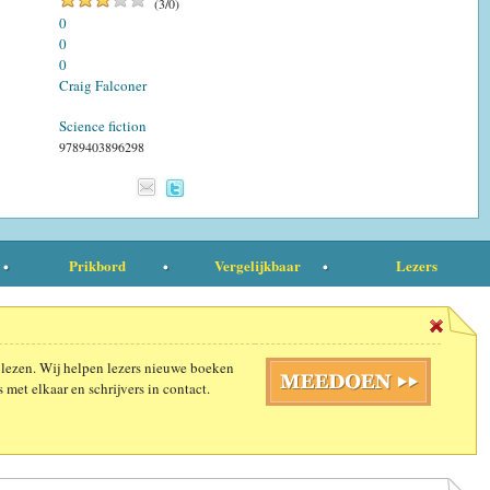
(
3
/
0
)
0
0
0
Craig Falconer
Science fiction
9789403896298
Prikbord
Vergelijkbaar
Lezers
 lezen. Wij helpen lezers nieuwe boeken
 met elkaar en schrijvers in contact.