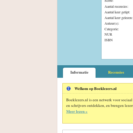
Score:
Aantal recensies:
Aantal keer getipt:
Aantal keer gelezen:
Auteur(s):
Categorie:
NUR
ISBN
Informatie
Recensies
Welkom op Boeklezers.nl
Boeklezers.nl is een netwerk voor sociaal
en schrijvers ontdekken, en brengen lezers
Meer lezen »