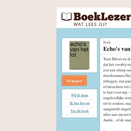
Boek
Echo's van 
Toen Driver en i
dat het voorbij w
zou een streep on
thuiskwamen.Niem
Nu kopen!
rillingen: een pa
of misschien iets
te laat voor mij 
Wil ik lezen
ongelooflijke ris
Ik lees het nu
uit te zoeken, ma
aangericht ongeda
Tip dit boek
alles aan om ervo
Aarde... of de ma