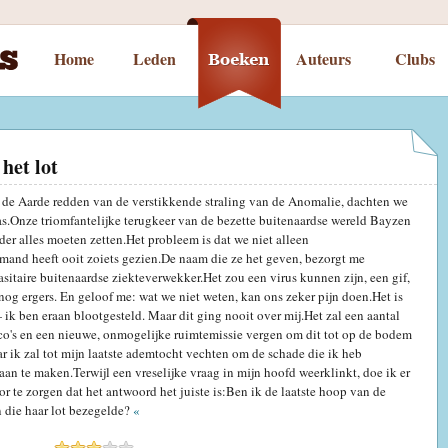
Home
Leden
Auteurs
Clubs
het lot
k de Aarde redden van de verstikkende straling van de Anomalie, dachten we
as.Onze triomfantelijke terugkeer van de bezette buitenaardse wereld Bayzen
der alles moeten zetten.Het probleem is dat we niet alleen
and heeft ooit zoiets gezien.De naam die ze het geven, bezorgt me
rasitaire buitenaardse ziekteverwekker.Het zou een virus kunnen zijn, een gif,
 nog ergers. En geloof me: wat we niet weten, kan ons zeker pijn doen.Het is
— ik ben eraan blootgesteld. Maar dit ging nooit over mij.Het zal een aantal
ico's en een nieuwe, onmogelijke ruimtemissie vergen om dit tot op de bodem
ar ik zal tot mijn laatste ademtocht vechten om de schade die ik heb
an te maken.Terwijl een vreselijke vraag in mijn hoofd weerklinkt, doe ik er
or te zorgen dat het antwoord het juiste is:Ben ik de laatste hoop van de
n die haar lot bezegelde?
«