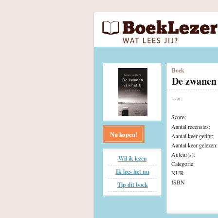
Boek
De zwanen 
...
«
Score:
Aantal recensies:
Nu kopen!
Aantal keer getipt:
Aantal keer gelezen:
Auteur(s):
Wil ik lezen
Categorie:
Ik lees het nu
NUR
ISBN
Tip dit boek