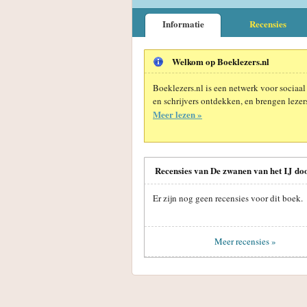
Informatie
Recensies
Welkom op Boeklezers.nl
Boeklezers.nl is een netwerk voor sociaal
en schrijvers ontdekken, en brengen lezers
Meer lezen »
Recensies van De zwanen van het IJ doo
Er zijn nog geen recensies voor dit boek.
Meer recensies »