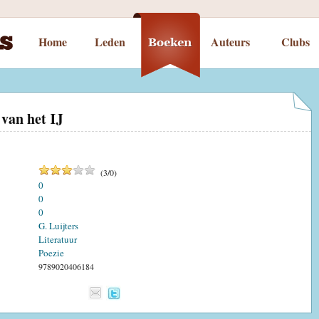
Home
Leden
Auteurs
Clubs
van het IJ
(
3
/
0
)
0
0
0
G. Luijters
Literatuur
Poezie
9789020406184