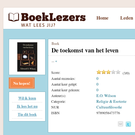
Home
Leden
Boek
De toekomst van het leven
...
«
Score:
(
3
/
0
)
0
Aantal recensies:
Nu kopen!
0
Aantal keer getipt:
0
Aantal keer gelezen:
E.O. Wilson
Auteur(s):
Wil ik lezen
Religie & Esoterie
Categorie:
Ik lees het nu
Cultuurfilosofie
NUR
ISBN
9789058473776
Tip dit boek