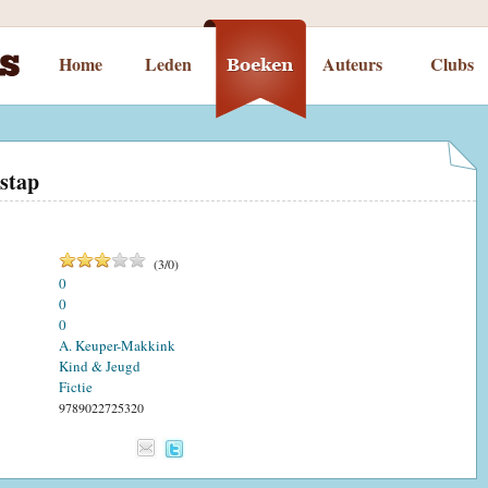
Home
Leden
Auteurs
Clubs
 stap
(
3
/
0
)
0
0
0
A. Keuper-Makkink
Kind & Jeugd
Fictie
9789022725320