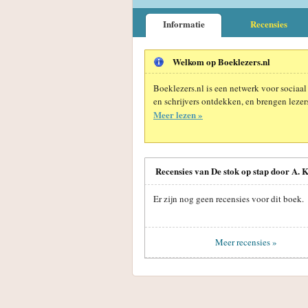
Informatie
Recensies
Welkom op Boeklezers.nl
Boeklezers.nl is een netwerk voor sociaal
en schrijvers ontdekken, en brengen lezers
Meer lezen »
Recensies van De stok op stap door A.
Er zijn nog geen recensies voor dit boek.
Meer recensies »