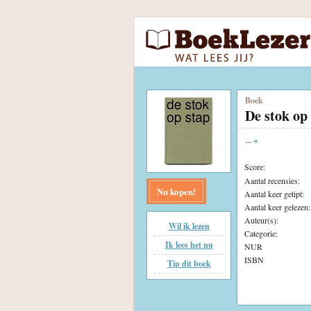
Boek
De stok op
...
«
Score:
Aantal recensies:
Nu kopen!
Aantal keer getipt:
Aantal keer gelezen:
Auteur(s):
Wil ik lezen
Categorie:
Ik lees het nu
NUR
ISBN
Tip dit boek