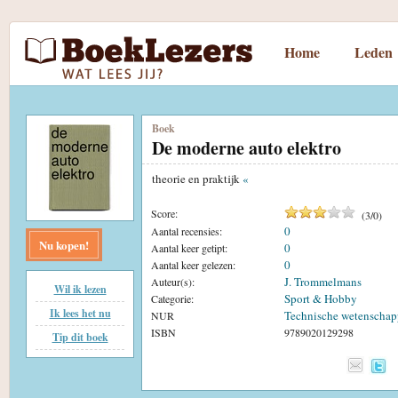
Home
Leden
Boek
De moderne auto elektro
theorie en praktijk
«
Score:
(
3
/
0
)
0
Aantal recensies:
Nu kopen!
0
Aantal keer getipt:
0
Aantal keer gelezen:
J. Trommelmans
Auteur(s):
Wil ik lezen
Sport & Hobby
Categorie:
Ik lees het nu
Technische wetenscha
NUR
ISBN
9789020129298
Tip dit boek