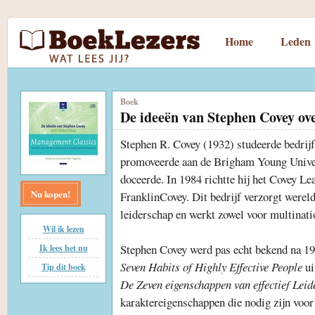
Home
Leden
Boek
De ideeën van Stephen Covey ove
Stephen R. Covey (1932) studeerde bedrij
promoveerde aan de Brigham Young Univers
doceerde. In 1984 richtte hij het Covey L
Nu kopen!
FranklinCovey. Dit bedrijf verzorgt werel
leiderschap en werkt zowel voor multinatio
Wil ik lezen
Stephen Covey werd pas echt bekend na 19
Ik lees het nu
Seven Habits of Highly Effective People
ui
Tip dit boek
De Zeven eigenschappen van effectief Lei
karaktereigenschappen die nodig zijn voor