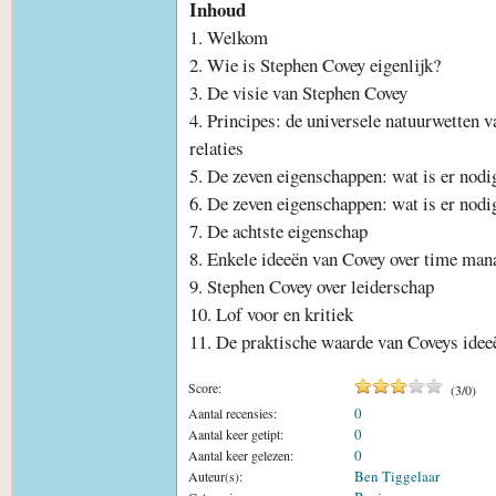
Inhoud
1. Welkom
2. Wie is Stephen Covey eigenlijk?
3. De visie van Stephen Covey
4. Principes: de universele natuurwetten v
relaties
5. De zeven eigenschappen: wat is er nodig
6. De zeven eigenschappen: wat is er nodi
7. De achtste eigenschap
8. Enkele ideeën van Covey over time ma
9. Stephen Covey over leiderschap
10. Lof voor en kritiek
11. De praktische waarde van Coveys ide
Score:
(
3
/
0
)
0
Aantal recensies:
0
Aantal keer getipt:
0
Aantal keer gelezen:
Ben Tiggelaar
Auteur(s):