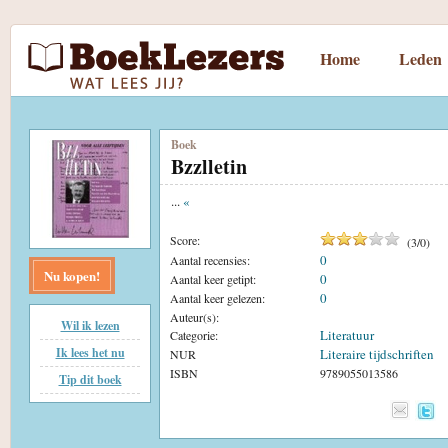
Home
Leden
Boek
Bzzlletin
...
«
Score:
(
3
/
0
)
0
Aantal recensies:
Nu kopen!
0
Aantal keer getipt:
0
Aantal keer gelezen:
Auteur(s):
Wil ik lezen
Literatuur
Categorie:
Ik lees het nu
Literaire tijdschriften
NUR
ISBN
9789055013586
Tip dit boek