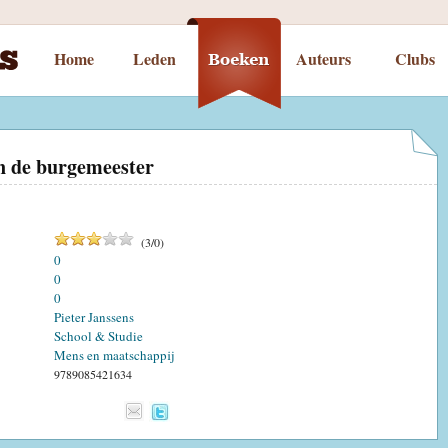
Home
Leden
Auteurs
Clubs
n de burgemeester
(
3
/
0
)
0
0
0
Pieter Janssens
School & Studie
Mens en maatschappij
9789085421634