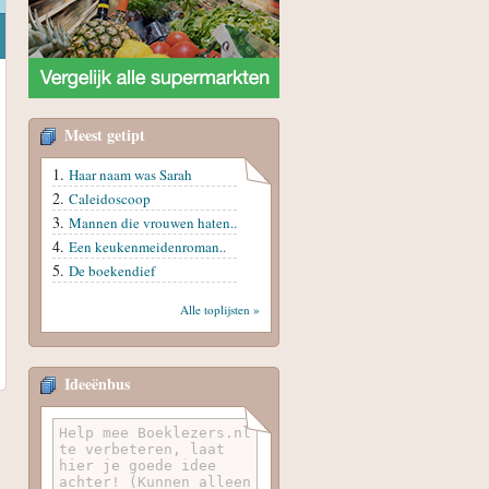
Meest getipt
Haar naam was Sarah
Caleidoscoop
Mannen die vrouwen haten..
Een keukenmeidenroman..
De boekendief
Alle toplijsten »
Ideeënbus