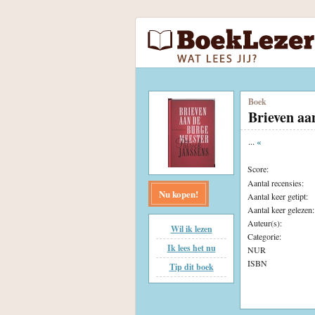
Boek
Brieven aa
...
«
Score:
Aantal recensies:
Nu kopen!
Aantal keer getipt:
Aantal keer gelezen:
Auteur(s):
Wil ik lezen
Categorie:
Ik lees het nu
NUR
ISBN
Tip dit boek