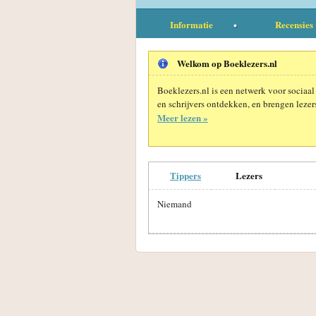
Informatie
Recensies
Welkom op Boeklezers.nl
Boeklezers.nl is een netwerk voor sociaal
en schrijvers ontdekken, en brengen lezers
Meer lezen »
Tippers
Lezers
Niemand