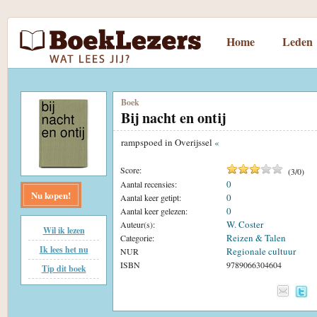
Home
Leden
Boek
Bij nacht en ontij
rampspoed in Overijssel
«
Score:
(
3
/
0
)
0
Aantal recensies:
Nu kopen!
0
Aantal keer getipt:
0
Aantal keer gelezen:
W. Coster
Auteur(s):
Wil ik lezen
Reizen & Talen
Categorie:
Ik lees het nu
Regionale cultuur
NUR
ISBN
9789066304604
Tip dit boek