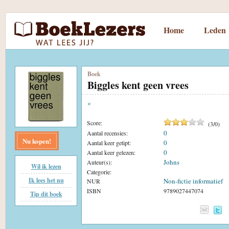
Home
Leden
Boek
Biggles kent geen vrees
«
Score:
(
3
/
0
)
0
Aantal recensies:
Nu kopen!
0
Aantal keer getipt:
0
Aantal keer gelezen:
Johns
Auteur(s):
Wil ik lezen
Categorie:
Ik lees het nu
Non-fictie informatief
NUR
ISBN
9789027447074
Tip dit boek