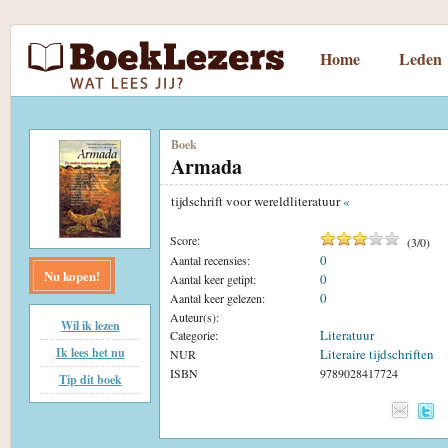
Home
Leden
Boek
Armada
tijdschrift voor wereldliteratuur
«
Score:
(
3
/
0
)
0
Aantal recensies:
Nu kopen!
0
Aantal keer getipt:
0
Aantal keer gelezen:
Auteur(s):
Wil ik lezen
Literatuur
Categorie:
Ik lees het nu
Literaire tijdschriften
NUR
ISBN
9789028417724
Tip dit boek