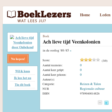
Home
Leden
Boek
Ach lieve tijd Veenkolonien
in de oorlog '40-'45
«
Nu kopen!
Score:
(
3
/
0
)
0
Aantal recensies:
0
Aantal keer getipt:
Wil ik lezen
0
Aantal keer gelezen:
Ik lees het nu
Auteur(s):
Reizen & Talen
Categorie:
Tip dit boek
Regionale cultuur
NUR
ISBN
9789040014826