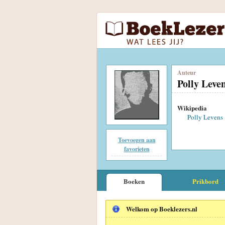
Auteur
Polly Leve
Wikipedia
Polly Levens
Toevoegen aan
favorieten
Boeken
Prikbord
Welkom op Boeklezers.nl