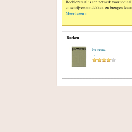
Boeklezers.nl is een netwerk voor sociaal
en schrijvers ontdekken, en brengen lezers
Meer lezen »
Boeken
Puwema
»