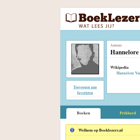
Auteur
Hannelore
Wikipedia
Hannelore Va
Toevoegen aan
favorieten
Boeken
Prikbord
Welkom op Boeklezers.nl