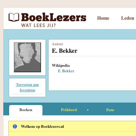
Home
Leden
Auteur
E. Bekker
Wikipedia
E. Bekker
Toevoegen aan
favorieten
Boeken
Prikbord
Fans
Welkom op Boeklezers.nl